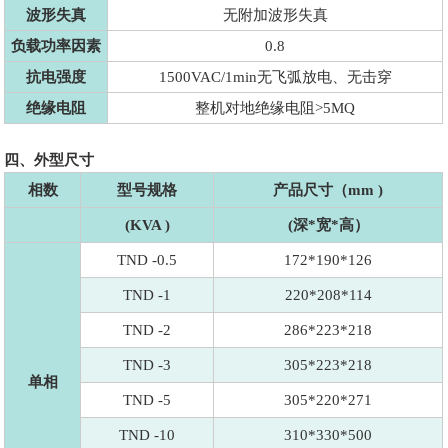
波形失真
无附加波形失真
负载功率因素
0.8
抗电强度
1500VAC/1min无飞弧放电、无击穿
绝缘电阻
整机对地绝缘电阻>5MQ
四、外型尺寸
相数
型号规格
产品尺寸（mm )
(KVA )
(深*宽*高）
TND -0.5
172*190*126
TND -1
220*208*114
TND -2
286*223*218
TND -3
305*223*218
单相
TND -5
305*220*271
TND -10
310*330*500