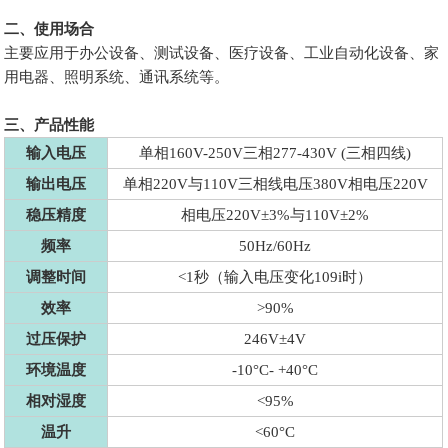
二、使用场合
主要应用于办公设备、测试设备、医疗设备、工业自动化设备、家
用电器、照明系统、通讯系统等。
三、产品性能
输入电压
单相160V-250V三相277-430V (三相四线)
输出电压
单相220V与110V三相线电压380V相电压220V
稳压精度
相电压220V±3%与110V±2%
频率
50Hz/60Hz
调整时间
<1秒（输入电压变化109i时）
效率
>90%
过压保护
246V±4V
环境温度
-10°C- +40°C
相对湿度
<95%
温升
<60°C