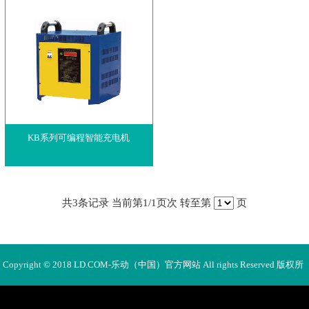
KB系列可编程智能充电机
共
3
条记录 当前第
1
/1页次 转至第
页
Copyright © 2018 LD.COM-乐动（中国）官方网站 All rights Reserved 版权所
有 未经许可不得使用、转载、摘编。