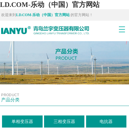
LD.COM-乐动（中国）官方网站
欢迎来到
LD.COM-乐动（中国）官方网站
的官方网站！
PRODUCT
产品分类
单相变压器
三相变压器
电抗器