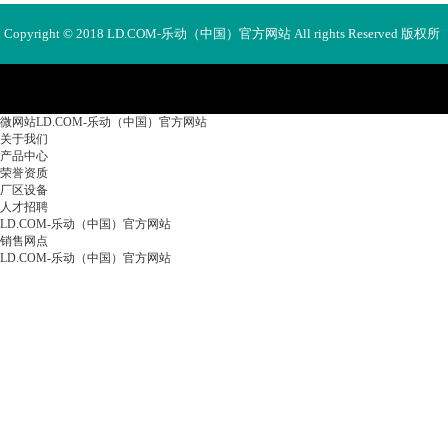
Copyright © 2018 LD.COM-乐动（中国）官方网站 All rights Reserved 版权所
有 未经许可不得使用、转载、摘编。
微网站LD.COM-乐动（中国）官方网站
关于我们
产品中心
荣誉资质
厂区设备
人才招聘
LD.COM-乐动（中国）官方网站
销售网点
LD.COM-乐动（中国）官方网站