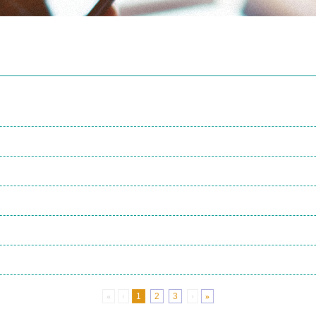
«
‹
1
2
3
›
»