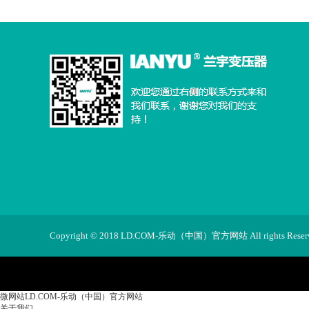
Copyright © 2018 LD.COM-乐动（中国）官方网站 All righ
微网站LD.COM-乐动（中国）官方网站
关于我们