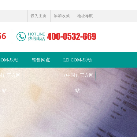
设为主页
添加收藏
地址导航
COM-乐动
销售网点
LD.COM-乐动
国）官方网
（中国）官方网
站
站