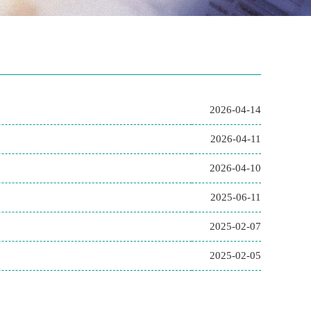
2026-04-14
2026-04-11
2026-04-10
2025-06-11
2025-02-07
2025-02-05