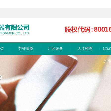
！
分类
荣誉资质
厂区设备
人才招聘
LD.
（中