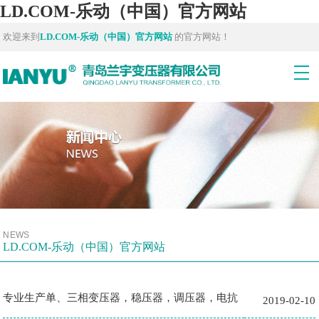
LD.COM-乐动（中国）官方网站
欢迎来到
LD.COM-乐动（中国）官方网站
的官方网站！
NEWS
LD.COM-乐动（中国）官方网站
专业生产单、三相变压器，稳压器，调压器，电抗
2019-02-10
器，充…