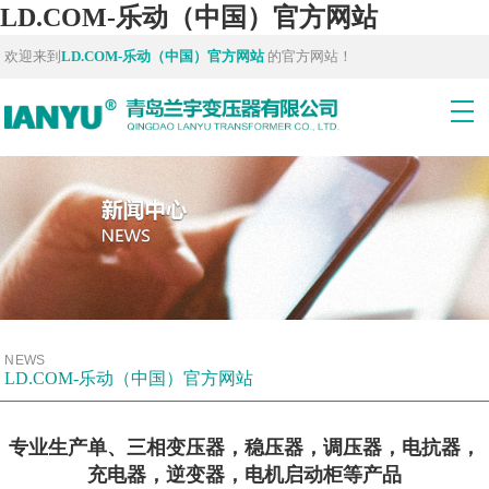
LD.COM-乐动（中国）官方网站
欢迎来到
LD.COM-乐动（中国）官方网站
的官方网站！
NEWS
LD.COM-乐动（中国）官方网站
专业生产单、三相变压器，稳压器，调压器，电抗器，
充电器，逆变器，电机启动柜等产品