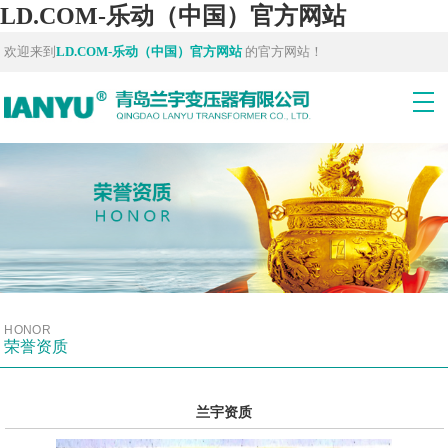
LD.COM-乐动（中国）官方网站
欢迎来到
LD.COM-乐动（中国）官方网站
的官方网站！
HONOR
荣誉资质
兰宇资质